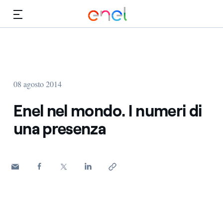
Vai al contenuto principale
Media
Investitori
08 agosto 2014
Enel nel mondo. I numeri di
una presenza