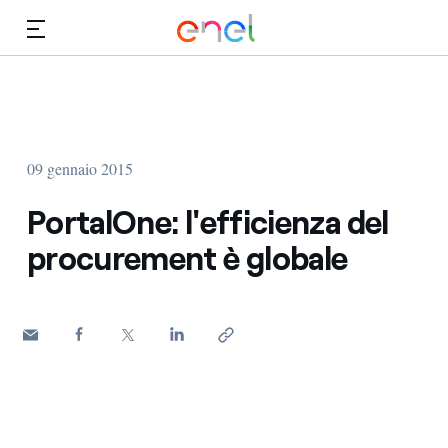
Vai al contenuto principale
Media
Investitori
09 gennaio 2015
PortalOne: l'efficienza del
procurement è globale