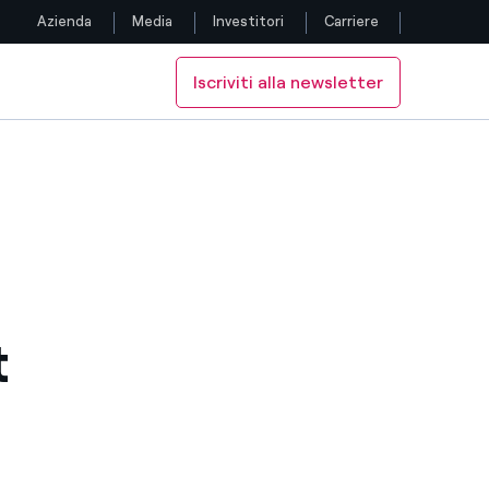
Azienda
Media
Investitori
Carriere
Iscriviti alla newsletter
Seguici
Facebook
Twitter
YouTube
LinkedIn
t
Instagram
TikTok