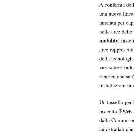
A conferma della
una nuova linea
lanciata per cap
nelle aree delle
mobility
, insie
aree rappresenta
della tecnologi
vari settori ind
ricarica che sar
installazioni in
Un tassello per 
Eva+
progetto
,
dalla Commission
autostradali che