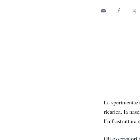
Enel Cuore
Sosteniamo le iniziative
profit
Ethical Channel
Il canale dove segnalare 
Archivio Storico
Raccontiamo la storia dell'
La sperimentazi
ricarica, la nas
l’infrastruttura 
Gli osservatori 