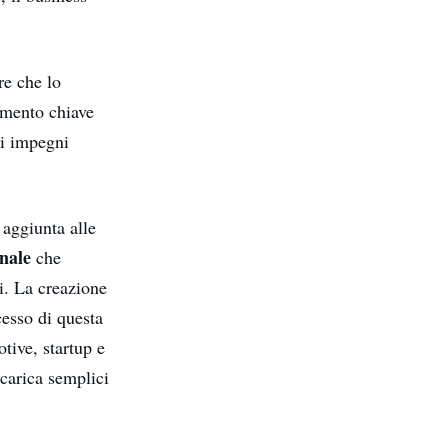
re che lo
emento chiave
di impegni
n aggiunta alle
nale
che
ni. La creazione
ccesso di questa
otive, startup e
icarica semplici