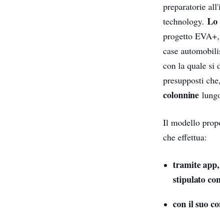
preparatorie all
Lo 
technology.
progetto EVA+, 
case automobili
con la quale si 
presupposti ch
colonnine
lungo
Il modello propo
che effettua:
tramite app,
stipulato co
con il suo co