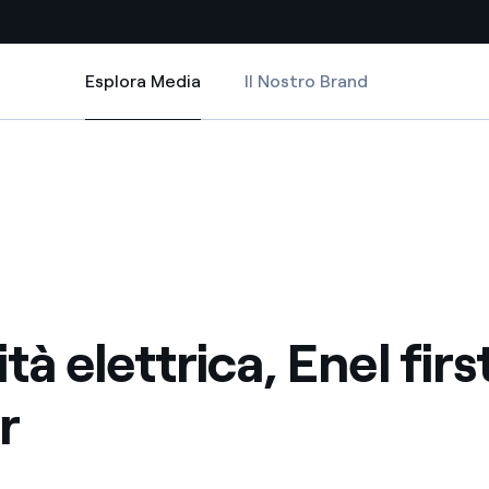
Esplora Media
Il Nostro Brand
Esplora Media
Siti Paese
 mover
a da fonti rinnovabili
Americas
 negoziazione internazionale
Argentina
Brasile
er dare energia al futuro
Cile
tà elettrica, Enel firs
Colombia
ne di valore grazie al
r
nitori
Iberia
scenza per un mondo di
Italia