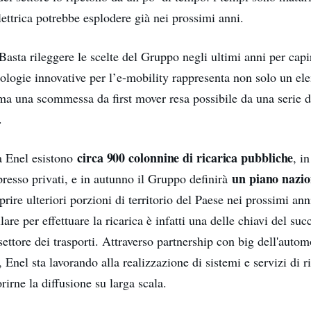
lettrica potrebbe esplodere già nei prossimi anni.
 Basta rileggere le scelte del Gruppo negli ultimi anni per capi
nologie innovative per l’e-mobility rappresenta non solo un el
, ma una scommessa da first mover resa possibile da una serie 
.
circa 900 colonnine di ricarica pubbliche
 a Enel esistono
, i
un piano nazio
presso privati, e in autunno il Gruppo definirà
prire ulteriori porzioni di territorio del Paese nei prossimi an
lare per effettuare la ricarica è infatti una delle chiavi del su
settore dei trasporti. Attraverso partnership con big dell'autom
a, Enel sta lavorando alla realizzazione di sistemi e servizi di r
orirne la diffusione su larga scala.