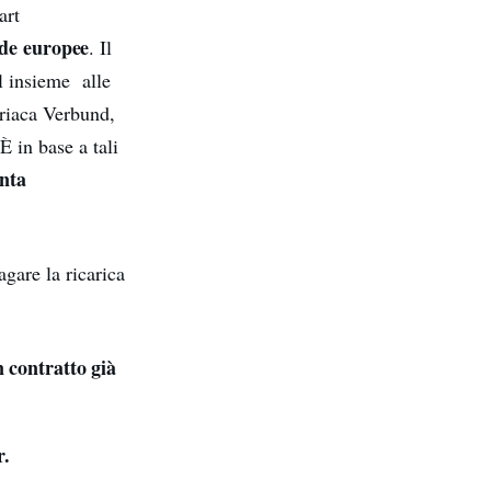
art
ade europee
. Il
l insieme alle
riaca Verbund,
È in base a tali
nta
agare la ricarica
n contratto già
r.