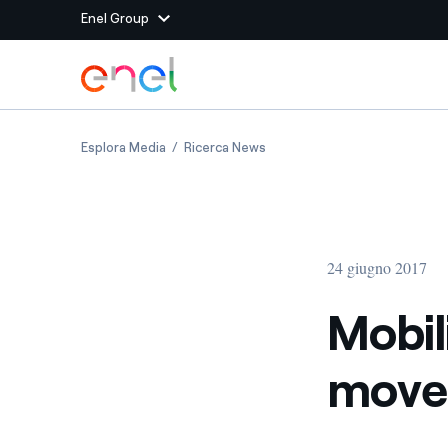
Enel Group
Vai al contenuto principale
Siti del Gruppo
Mobilità elettrica, Enel first mover
Mobilità elettrica, Enel first
Esplora Media
Ricerca News
Enel Green Power
Produciamo energia pulit
Enel Global Energy and
Mitighiamo i rischi della
delle commodity
Commodity
Management
24 giugno 2017
Enel Open Innovability®
Un ecosistema globale p
con l'Innovability®
Mobili
Enel Global Procurement
Massimizziamo la creazio
move
rapporto con i nostri for
Enel Foundation
La piattaforma di cono
energia pulita