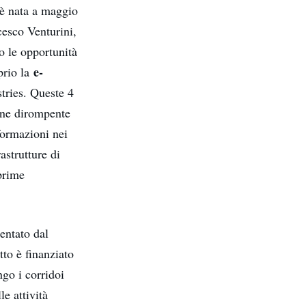
 è nata a maggio
cesco Venturini,
do le opportunità
e-
prio la
tries. Queste 4
ione dirompente
formazioni nei
astrutture di
prime
sentato dal
tto è finanziato
ngo i corridoi
le attività