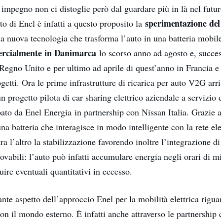
impegno non ci distoglie però dal guardare più in là nel futur
sperimentazione de
to di Enel è infatti a questo proposito la
na nuova tecnologia che trasforma l’auto in una batteria mobil
ercialmente in Danimarca
lo scorso anno ad agosto e, succe
l Regno Unito e per ultimo ad aprile di quest’anno in Francia 
ogetti. Ora le prime infrastrutture di ricarica per auto V2G ar
un progetto pilota di car sharing elettrico aziendale a servizio 
ato da Enel Energia in partnership con Nissan Italia. Grazie 
una batteria che interagisce in modo intelligente con la rete ele
a l’altro la stabilizzazione favorendo inoltre l’integrazione di
ovabili: l’auto può infatti accumulare energia negli orari di m
uire eventuali quantitativi in eccesso.
nte aspetto dell’approccio Enel per la mobilità elettrica rigua
on il mondo esterno. È infatti anche attraverso le partnership