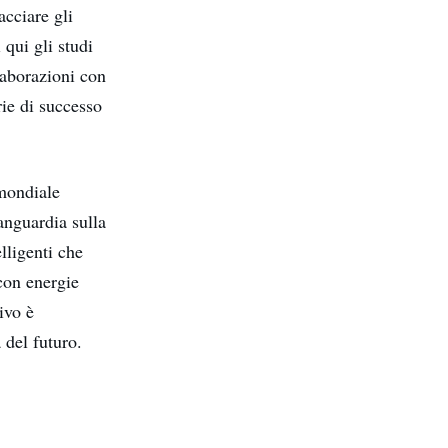
acciare gli
 qui gli studi
laborazioni con
rie di successo
mondiale
anguardia sulla
elligenti che
con energie
ivo è
 del futuro.