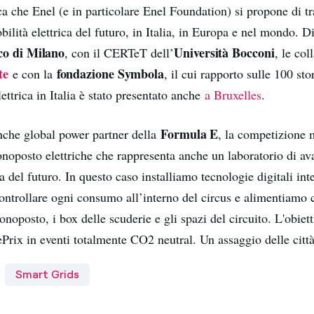
rca che Enel (e in particolare Enel Foundation) si propone di tr
bilità elettrica del futuro, in Italia, in Europa e nel mondo. Di
ico di Milano
Università Bocconi
, con il CERTeT dell’
, le col
te
fondazione Symbola
e con la
, il cui rapporto sulle 100 sto
lettrica in Italia è stato presentato anche
a Bruxelles
.
Formula E
anche global power partner della
, la competizione 
onoposto elettriche che rappresenta anche un laboratorio di av
ca del futuro. In questo caso installiamo tecnologie digitali int
ontrollare ogni consumo all’interno del circus e alimentiamo 
onoposto, i box delle scuderie e gli spazi del circuito. L'obiett
ePrix in eventi totalmente CO2 neutral. Un assaggio delle città
Smart Grids