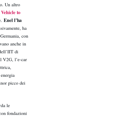
o. Un altro
l
Vehicle to
Enel l’ha
e.
ssivamente, ha
e Germania, con
rivano anche in
dell’IIT di
al V2G, l’e-car
ttrica,
 energia
inor picco dei
rda le
 con fondazioni