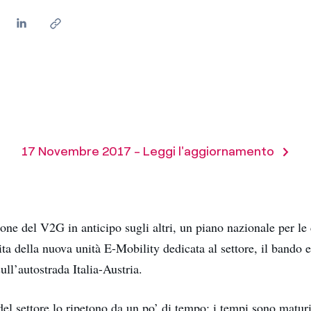
Messico
 delle organizzazioni non
Nord America
violazioni delle nostre policy
elettricità in Italia
17 Novembre 2017 - Leggi l'aggiornamento
one del V2G in anticipo sugli altri, un piano nazionale per le
cita della nuova unità E-Mobility dedicata al settore, il bando
sull’autostrada Italia-Austria.
del settore lo ripetono da un po’ di tempo: i tempi sono maturi