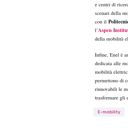
e centri di rice
scenari della mo
Politecn
con il
Aspen Institu
l’
della mobilità e
Infine, Enel è 
dedicata alle m
mobilità elettri
permettono di c
rinnovabili le m
trasformare gli 
E-mobility