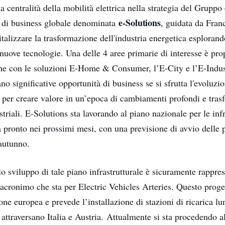
 centralità della mobilità elettrica nella strategia del Gruppo
e-Solutions
 di business globale denominata
, guidata da Fran
italizzare la trasformazione dell'industria energetica esploran
 nuove tecnologie. Una delle 4 aree primarie di interesse è pro
me con le soluzioni E-Home & Consumer, l’E-City e l’E-Indus
no significative opportunità di business se si sfrutta l'evoluz
a per creare valore in un’epoca di cambiamenti profondi e tras
ustriali. E-Solutions sta lavorando al piano nazionale per le infr
à pronto nei prossimi mesi, con una previsione di avvio delle 
 autunno.
lo sviluppo di tale piano infrastrutturale è sicuramente rappre
 acronimo che sta per Electric Vehicles Arteries. Questo proge
e europea e prevede l’installazione di stazioni di ricarica lu
 attraversano Italia e Austria. Attualmente si sta procedendo al