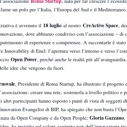
Roma Startup
ll’associazione
, nata per far crescere l’ecosist
 farne un polo per l’Italia, l’Europa del Sud e il Mediterraneo
18 luglio
CreActive Space
niziativa è avvenuto il
al nostro
, de
l’innovazione, dove abbiamo condiviso con l’associazione – di 
ro patrimonio di esperienze e competenze. A raccontarle è stat
re Innovability di Enel: l’apertura verso l’interno e verso l’este
Open Power
occio
, perché anche le realtà più all’avanguardia
elle idee che vengono da fuori.
novale
, Presidente di Roma Startup, ha illustrato il progetto 
ll’associazione: creare una rete, sostenerla a livello politico e
li altri partecipanti hanno esposto i punti di vista di soggetti d
 Innovation Evangelist di BIP, ha spiegato che non basta l’Op
Gloria Gazzano
nata da Open Company e da Open People;
,
dge, ha insistito sul valore aggiunto non dell’innovazione tec