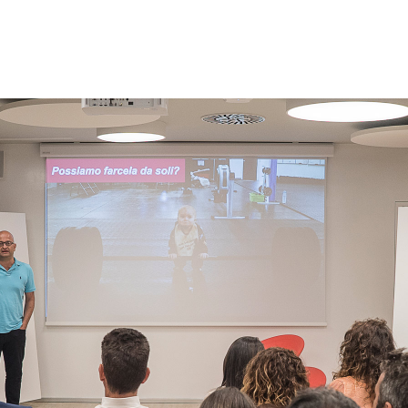
Messico
 delle organizzazioni non
Nord America
violazioni delle nostre policy
elettricità in Italia