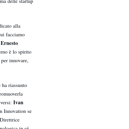
ema delle startup
.
dicato alla
cui facciamo
Ernesto
o
rno è lo spirito
, per innovare,
e ha riassunto
 promuoverla
Ivan
iversi:
en Innovation se
 Direttrice
nologica in sé