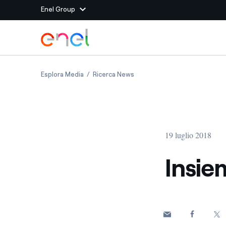
Enel Group
Vai al contenuto principale
Siti del Gruppo
Insieme per l’Open Innovation
Insieme per l’Open Innovatio
Esplora Media
Ricerca News
Enel Green Power
Produciamo energia pulit
Enel Global Energy and
Mitighiamo i rischi della
delle commodity
Commodity
Management
19 luglio 2018
Enel Open Innovability®
Un ecosistema globale p
con l'Innovability®
Insie
Enel Global Procurement
Massimizziamo la creazio
rapporto con i nostri for
Enel Foundation
La piattaforma di cono
energia pulita