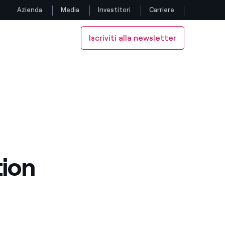
Azienda
Media
Investitori
Carriere
Iscriviti alla newsletter
Seguici
Facebook
Twitter
YouTube
LinkedIn
tion
Instagram
TikTok