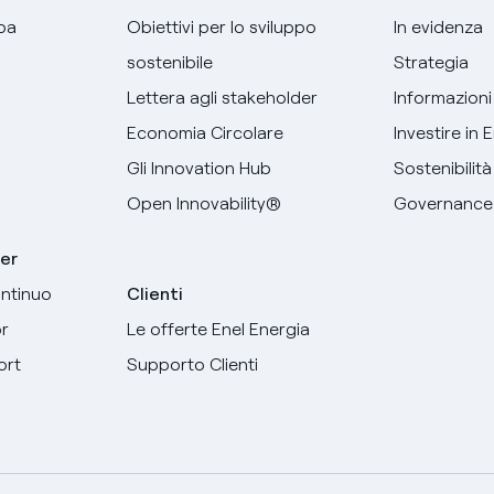
pa
Obiettivi per lo sviluppo
In evidenza
sostenibile
Strategia
Lettera agli stakeholder
Informazioni 
Economia Circolare
Investire in 
Gli Innovation Hub
Sostenibilità
Open Innovability®
Governance
er
ntinuo
Clienti
r
Le offerte Enel Energia
Seleziona la tua lingua
ort
Supporto Clienti
Inglese
Spagnolo
Italiano