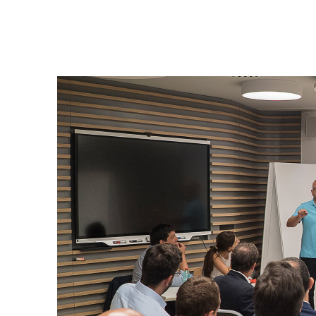
Enel Cuore
Sosteniamo le iniziative
profit
Ethical Channel
Il canale dove segnalare 
Archivio Storico
Raccontiamo la storia dell'