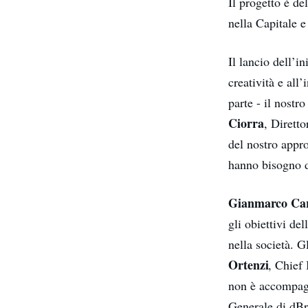
Il progetto è de
nella Capitale e
Il lancio dell’i
creatività e al
parte - il nost
Ciorra
, Diretto
del nostro appr
hanno bisogno d
Gianmarco Car
gli obiettivi de
nella società. G
Ortenzi
, Chief
non è accompag
Generale di dBri