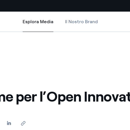
Esplora Media
Il Nostro Brand
Esplora Media
Siti Paese
n
a da fonti rinnovabili
Americas
 negoziazione internazionale
Argentina
Brasile
er dare energia al futuro
Cile
me per l’Open Innova
Colombia
ne di valore grazie al
nitori
Iberia
scenza per un mondo di
Italia