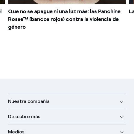
l
Que no se apague ni una luz más: las Panchine
La
Rosse™ (bancos rojos) contra la violencia de
género
Nuestra compañía
Descubre más
Medios