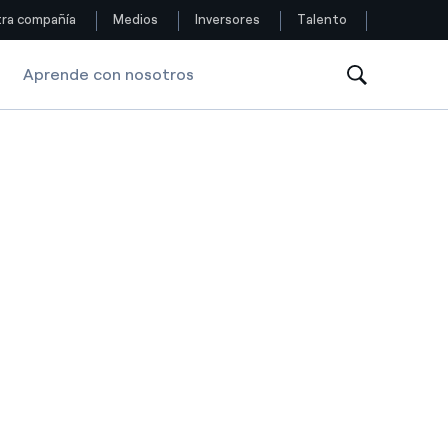
ra compañía
Medios
Inversores
Talento
Aprende con nosotros
Siga con nosotros
Facebook
Twitter
YouTube
LinkedIn
Instagram