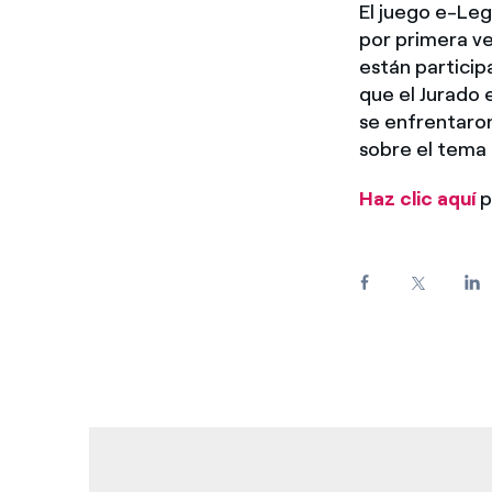
El juego e-Leg
Enel Cuore
Apoyamos las iniciativa
por primera ve
están particip
Ethical Channel
Formas de denunciar por
que el Jurado 
políticas
se enfrentaro
sobre el tema d
Haz clic aquí
p