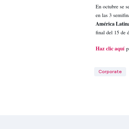
En octubre se s
en las 3 semifi
América Latina
final del 15 de
Haz
clic
aquí
pa
Corporate