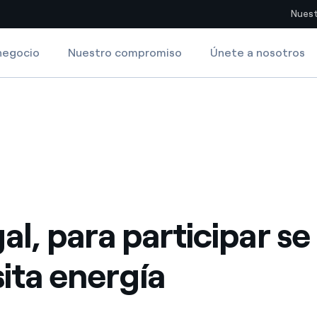
Nuest
negocio
Nuestro compromiso
Únete a nosotros
Sitios del país
energía
pia con recursos renovables
Americas
omercio global de los
Argentina
Brasil
ue saca partido de
Chile
sar el futuro
al, para participar se
Colombia
 de valor gracias a la
ita energía
proveedores
Iberia
imiento para un mundo de
Italia