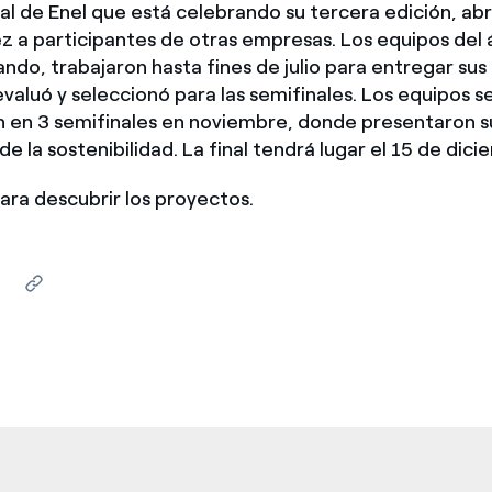
al de Enel que está celebrando su tercera edición, ab
México
s de las ONG
z a participantes de otras empresas. Los equipos del
ando, trabajaron hasta fines de julio para entregar sus
Norteamérica
 infracción de nuestras
evaluó y seleccionó para las semifinales. Los equipos 
n en 3 semifinales en noviembre, donde presentaron s
e la sostenibilidad. La final tendrá lugar el 15 de dici
ara descubrir los proyectos.