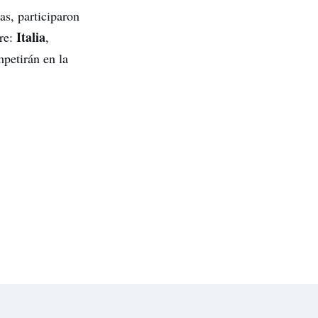
as, participaron
Italia
bre:
,
mpetirán en la