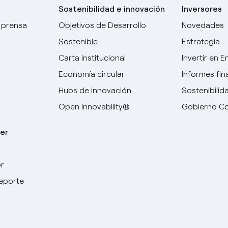
Sostenibilidad e innovación
Inversores
 prensa
Objetivos de Desarrollo
Novedades
Sostenible
Estrategia
Carta institucional
Invertir en E
Economía circular
Informes fin
Hubs de innovación
Sostenibilid
Open Innovability®
Gobierno Co
er
r
Elige tu idioma
deporte
Inglés
Español