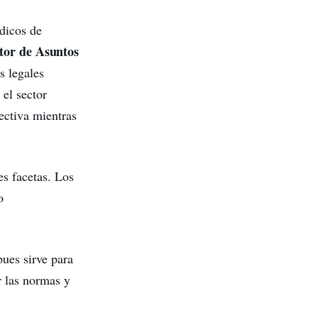
dicos de
ctor de Asuntos
s legales
 el sector
ectiva mientras
es facetas. Los
o
pues sirve para
r las normas y