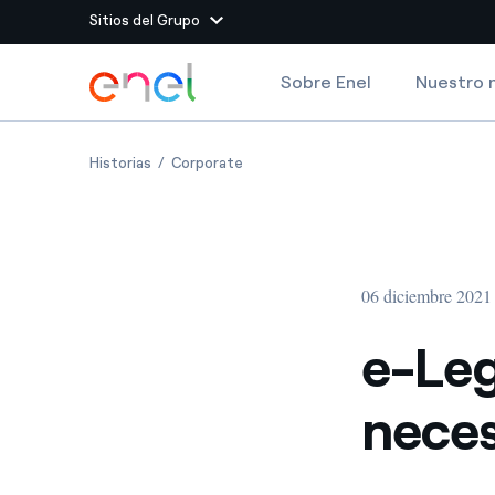
Sitios del Grupo
Dirígete al contenido principal
Sobre Enel
Nuestro 
Sitios del Grupo
e-Legal, para participar se necesita energía
e-Legal, para participar se necesita 
Historias
Corporate
Enel Green Power
Producimos energía lim
Enel Global Energy and
Menos riesgos para el c
commodity
Commodity
Management
06 diciembre 2021
Enel Open Innovability®
Un ecosistema global q
Innovability® para impul
e-Leg
Enel Global Procurement
Maximizamos la creación
neces
relación con nuestros 
Enel Foundation
La plataforma de conoc
energía limpia