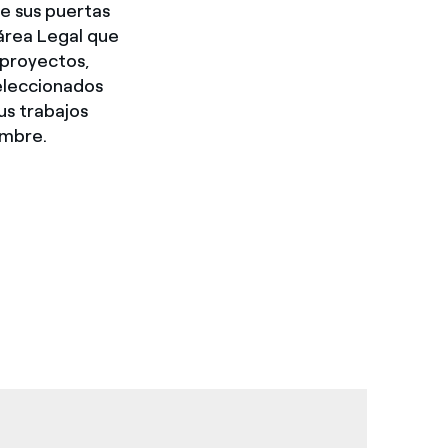
re sus puertas
 área Legal que
 proyectos,
seleccionados
us trabajos
embre.