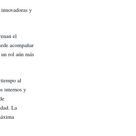
s innovadoras y
renan el
puede acompañar
r un rol aún más
 tiempo al
s internos y
de
idad. La
 máxima