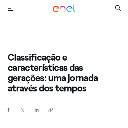
Vai al contenuto principale
Mídia
Investidores
Classificação e
características das
gerações: uma jornada
através dos tempos