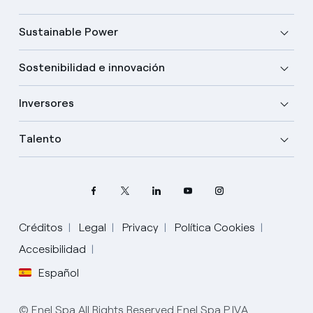
Sustainable Power
Sostenibilidad e innovación
Inversores
Talento
Créditos
Legal
Privacy
Política Cookies
Elige tu idioma
Accesibilidad
Español
Inglés
© Enel Spa All Rights Reserved Enel Spa P.IVA
Español