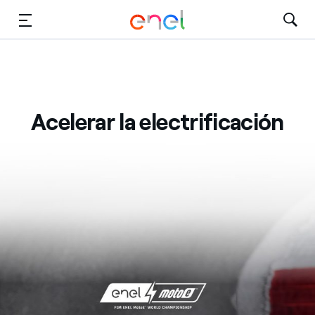
Dirígete al contenido principal
Medios
Inversores
Acelerar la electrificación