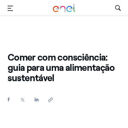
Vai al contenuto principale
Mídia
Investidores
Comer com consciência:
guia para uma alimentação
sustentável