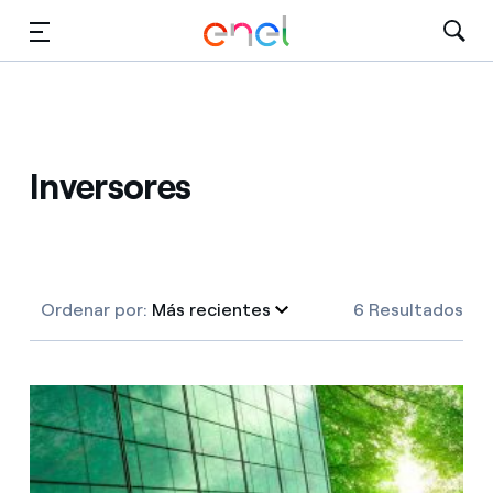
Dirígete al contenido principal
Medios
Inversores
Inversores
Ordenar por:
Más recientes
6 Resultados
Más recientes